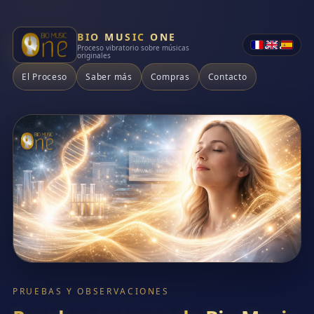
BIO MUSIC ONE
•
•
Proceso vibratorio sobre músicas
originales
El Proceso
Saber más
Compras
Contacto
PRUEBAS Y OBSERVACIONES